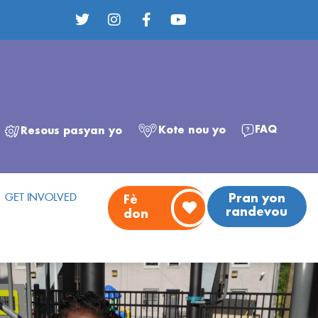
FAQ
Kote nou yo
Resous pasyan yo
GET INVOLVED
Pran yon
Fè
randevou
don