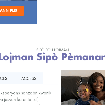
ANN PLIS
SIPÒ POU LOJMAN
Lojman Sipò Pèmana
ICES
ACCESS
 eksperyans sanzabri kwonik
 jesyon ka entansif,