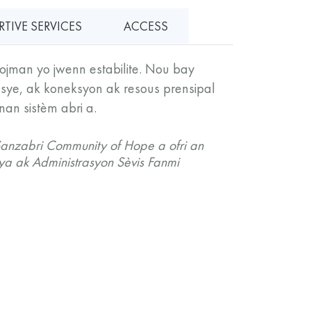
TIVE SERVICES
ACCESS
lojman yo jwenn estabilite. Nou bay
ansye, ak koneksyon ak resous prensipal
an sistèm abri a.
nzabri Community of Hope a ofri an
ya ak Administrasyon Sèvis Fanmi