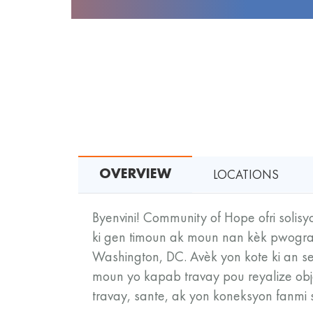
LOCATIONS
OVERVIEW
Byenvini! Community of Hope ofri solis
ki gen timoun ak moun nan kèk pwogram
Washington, DC. Avèk yon kote ki an sek
moun yo kapab travay pou reyalize obje
travay, sante, ak yon koneksyon fanmi s