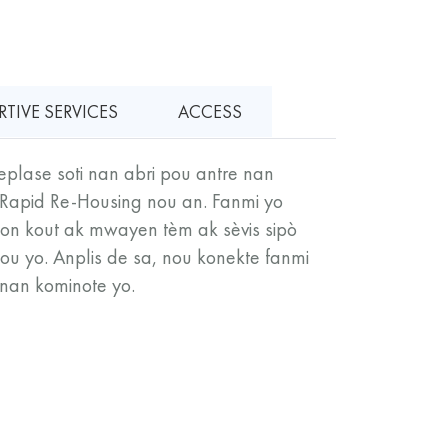
TIVE SERVICES
ACCESS
eplase soti nan abri pou antre nan
apid Re-Housing nou an. Fanmi yo
yon kout ak mwayen tèm ak sèvis sipò
u yo. Anplis de sa, nou konekte fanmi
 nan kominote yo.