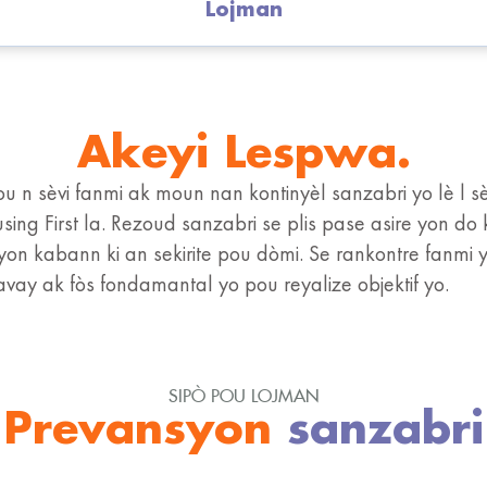
Lojman
Akeyi Lespwa.
u n sèvi fanmi ak moun nan kontinyèl sanzabri yo lè l s
ing First la. Rezoud sanzabri se plis pase asire yon do 
on kabann ki an sekirite pou dòmi. Se rankontre fanmi y
ravay ak fòs fondamantal yo pou reyalize objektif yo.
SIPÒ POU LOJMAN
Prevansyon
sanzabri