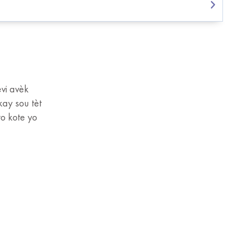
èvi avèk
kay sou tèt
o kote yo