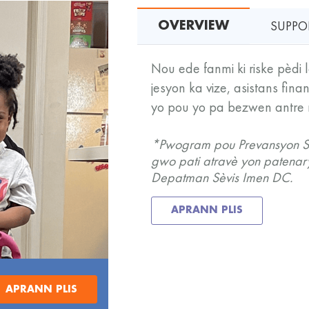
SUPPOR
OVERVIEW
Nou ede fanmi ki riske pèdi 
jesyon ka vize, asistans fin
yo pou yo pa bezwen antre n
*Pwogram pou Prevansyon Sa
gwo pati atravè yon patenar
Depatman Sèvis Imen DC.
APRANN PLIS
APRANN PLIS