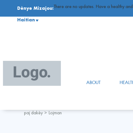
There are no updates. Have a healthy an
Dènye Mizajou:
Haitian
ABOUT
HEALT
paj dakèy
Lojman
>