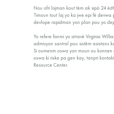
Nou ofri lojman kout tèm ak sipò 24 èdt
Timoun tout laj yo ka jwe epi fè devw
devlope rapidman yon plan pou yo de
Yo refere fanmi yo atravè Virginia Will
admisyon santral pou sistèm asistans 
Si oumenm oswa yon moun ou konnen a
oswa ki riske pa gen kay, tanpri kontakt
Resource Center.