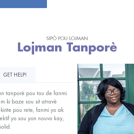
SIPÒ POU LOJMAN
Lojman Tanporè
GET HELP!
yon tanporè pou tou de fanmi
 ki baze sou sit atravè
irite pou rete, fanmi yo ak
ktif yo sou yon nouvo kay,
olid.