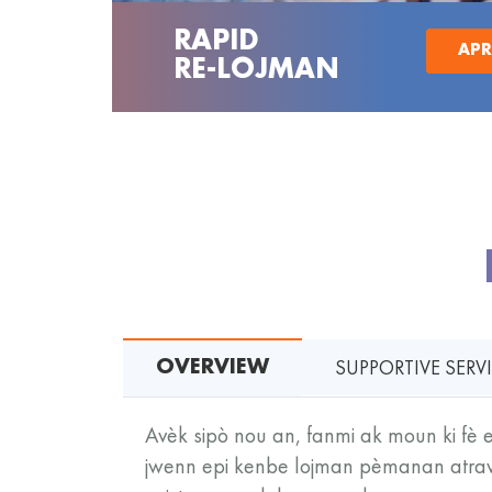
RAPID
APR
RE-LOJMAN
SUPPORTIVE SERV
OVERVIEW
Avèk sipò nou an, fanmi ak moun ki fè
jwenn epi kenbe lojman pèmanan atravè