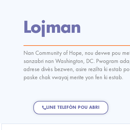
Lojman
Nan Community of Hope, nou devwe pou met
sanzabri nan Washington, DC. Pwogram ada
adrese divès bezwen, asire rezilta ki estab p
paske chak vwayaj merite yon fen ki estab.
LINE TELEFÒN POU ABRI