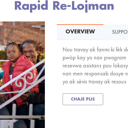
Rapid Re-Lojman
SUPPOR
OVERVIEW
Nou travay ak fanmi ki fèk d
pwòp kay yo nan pwogram R
resevwa asistans pou lokas
nan men responsab dosye no
yo ak sèvis travay ak resous
CHAJE PLIS