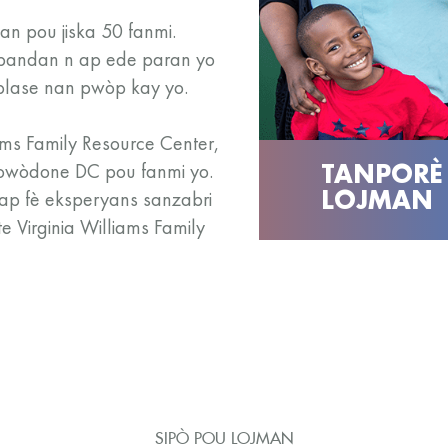
an pou jiska 50 fanmi.
a pandan n ap ede paran yo
plase nan pwòp kay yo.
iams Family Resource Center,
kowòdone DC pou fanmi yo.
TANPORÈ
p fè eksperyans sanzabri
LOJMAN
e Virginia Williams Family
SIPÒ POU LOJMAN