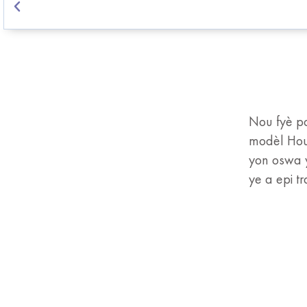
Nou fyè po
modèl Hous
yon oswa y
ye a epi t