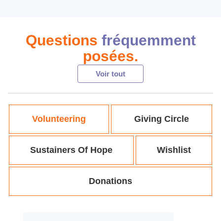
tout ce que Washington a à offrir :
musées, films, sites historiques,
randonnées, restaurants, et bien plus
Questions
fréquemment
encore !
posées.
Voir tout
Volunteering
Giving Circle
Sustainers Of Hope
Wishlist
Donations