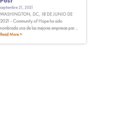
Post
septiembre 21, 2021
WASHINGTON, DC, 18 DE JUNIO DE
2021 - Community of Hope ha sido
nombrada una de las mejores empresas para
Read More >
trabajar en el área de Washington, D.C. en
2021 por The Washington Post. Este premio
de 2021 es la sexta vez desde 2014 que la
organización recibe este galardón.