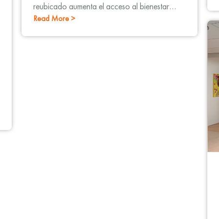
reubicado aumenta el acceso al bienestar
Read More >
médico y emocional y mantiene los servicios
de parto