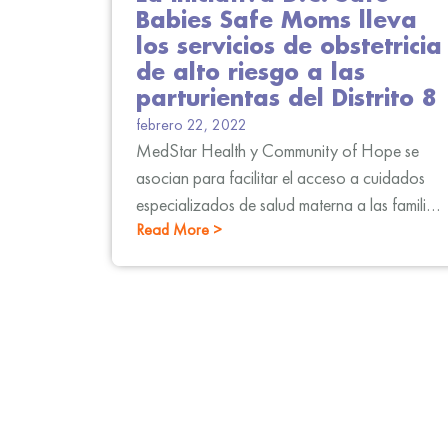
Babies Safe Moms lleva
los servicios de obstetricia
de alto riesgo a las
parturientas del Distrito 8
febrero 22, 2022
MedStar Health y Community of Hope se
asocian para facilitar el acceso a cuidados
especializados de salud materna a las familias
Read More >
que viven en los barrios con menos recursos
del distrito.