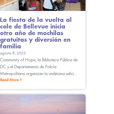
La fiesta de la vuelta al
cole de Bellevue inicia
otro año de mochilas
gratuitas y diversión en
familia
agosto 8, 2023
Community of Hope, la Biblioteca Pública de
DC y el Departamento de Policía
Metropolitana organizan la undécima edición
Read More >
anual de la Fiesta de Vuelta al Cole de
Bellevue para ayudar a los residentes del
distrito 8 a prepararse para el próximo curso
escolar.