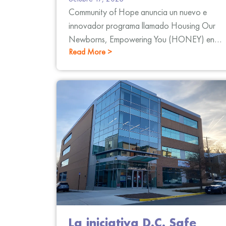
Community of Hope anuncia un nuevo e
innovador programa llamado Housing Our
Newborns, Empowering You (HONEY) en
Read More >
colaboración con el Departamento de
Servicios Humanos de DC.
La iniciativa D.C. Safe