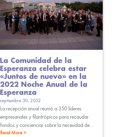
La Comunidad de la
Esperanza celebra estar
«Juntos de nuevo» en la
2022 Noche Anual de la
Esperanza
septiembre 30, 2022
La recepción anual reunió a 350 líderes
empresariales y filantrópicos para recaudar
fondos y concienciar sobre la necesidad de
Read More >
mejorar la sanidad y acabar con la falta de