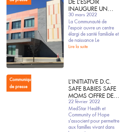
DE L’ESPOIR
INAUGURE UN
30 mars 2022
NOUVEAU CENTRE
La Communauté de
DE SANTÉ
l'espoir ouvre un centre
FAMILIALE ET DE
élargi de santé familiale et
NAISSANCE
de naissance Le
Lire la suite
Communiqués
L’INITIATIVE D.C.
de presse
SAFE BABIES SAFE
MOMS OFFRE DES
22 février 2022
SERVICES
MedStar Health et
D’OBSTÉTRIQUE À
Community of Hope
HAUT RISQUE AUX
s'associent pour permettre
FEMMES QUI
aux familles vivant dans
ACCOUCHENT