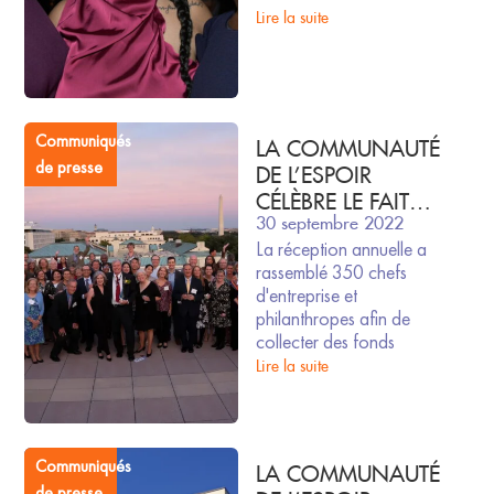
ANNUAL NIGHT
Lire la suite
OF HOPE (NUIT DE
L’ESPOIR)
Communiqués
LA COMMUNAUTÉ
de presse
DE L’ESPOIR
CÉLÈBRE LE FAIT
30 septembre 2022
D’ÊTRE « À
La réception annuelle a
NOUVEAU
rassemblé 350 chefs
ENSEMBLE » LORS
d'entreprise et
DE LA 2022E NUIT
philanthropes afin de
DE L’ESPOIR
collecter des fonds
ANNUELLE
Lire la suite
Communiqués
LA COMMUNAUTÉ
de presse