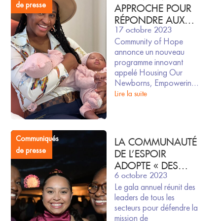
de presse
APPROCHE POUR
RÉPONDRE AUX
17 octobre 2023
BESOINS DES
Community of Hope
FEMMES
annonce un nouveau
ENCEINTES SANS
programme innovant
DOMICILE À
appelé Housing Our
WASHINGTON, DC
Newborns, Empowering
You (HONEY)
Lire la suite
Communiqués
LA COMMUNAUTÉ
de presse
DE L’ESPOIR
ADOPTE « DES
6 octobre 2023
ACTIONS
Le gala annuel réunit des
AUDACIEUSES
leaders de tous les
ENSEMBLE » LORS
secteurs pour défendre la
DE LA 2023
mission de