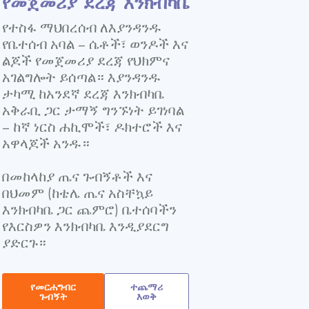
የመጀመሪያ ደረጃ እንክብካቤ
የተስፋ ማህበረሰብ ለእያንዳንዱ
የቤተሰብ አባል – ሴቶች፣ ወንዶች እና
ልጆች የመጀመሪያ ደረጃ የህክምና
አገልግሎት ይሰጣል። እያንዳንዱ
ታካሚ ከአንደኛ ደረጃ እንክብካቤ
አቅራቢ ጋር ታማኝ ግንኙነት ይገነባል
– ከኛ ነርስ ሐኪሞች፣ ዶክተሮች እና
አዋላጆች አንዱ።
በመከላከያ ጤና ጉብኝቶች እና
በህመም (ከቴሌ ጤና አስቸኳይ
እንክብካቤ ጋር ጨምሮ) ቤተሰባችን
የእርስዎን እንክብካቤ እንዲያደርግ
ያድርጉ።
የመርሐግብር
ተጨማሪ
ጉብኝት
እወቅ