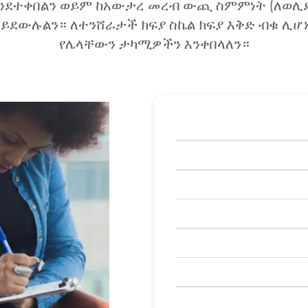
እንደተቀበልን ወይም ከአውታረ መረብ ውጪ ስምምነት (ለወሊ
ይደውሉልን። ለተንሸራታች ክፍያ ስኬል ክፍያ እቅድ ብቁ ሊ
የሌላቸውን ታካሚዎችን እንቀበላለን።