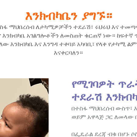
እንክብካቤን ያግኙ።
ስፋ ማህበረሰብ ለታካሚዎቻችን ተደራሽ፣ ሩህሩህ እና ተመ
 እንክብካቤ አገልግሎቶችን ለመስጠት ቁርጠኛ ነው። ከፍተኛ
ለው እንክብካቤ እና እንግዳ ተቀባይ አካባቢ፣ የላቀ የታካሚ ል
እናቀርባለን።
የሚገባዎት ጥራ
ተደራሽ እንክብ
በተስፋ ማህበረሰብ ውስጥ፣ 
ወይም አዋላጅ ጋር ለመላው 
በፌዴራል ደረጃ ብቁ በሆኑ ሶ