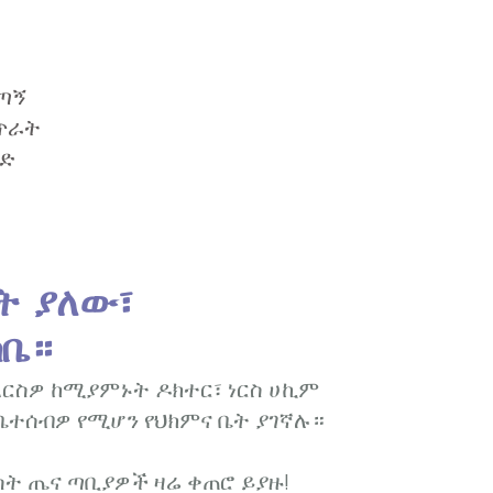
ጣጣኝ
 ጥራት
ምድ
ት ያለው፣
ካቤ።
እርስዎ ከሚያምኑት ዶክተር፣ ነርስ ሀኪም
ቤተሰብዎ የሚሆን የህክምና ቤት ያገኛሉ።
ስት ጤና ጣቢያዎች ዛሬ ቀጠሮ ይያዙ!