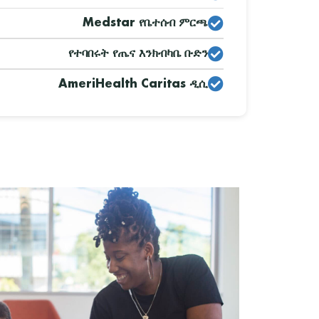
Medstar የቤተሰብ ምርጫ
የተባበሩት የጤና እንክብካቤ ቡድን
AmeriHealth Caritas ዲሲ