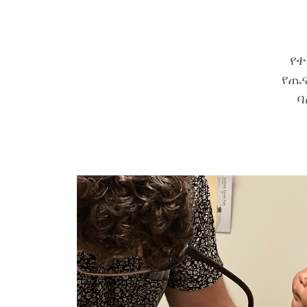
የተ
የጤና
ባ