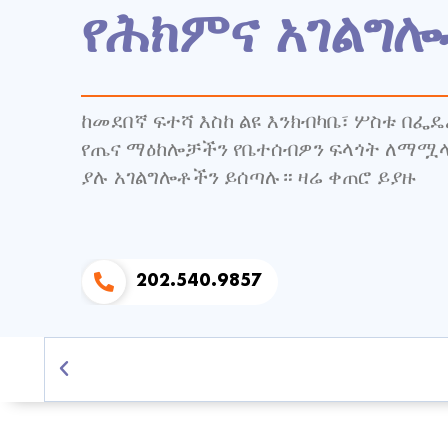
የሕክምና አገልግ
ከመደበኛ ፍተሻ እስከ ልዩ እንክብካቤ፣ ሦስቱ በፌዴ
የጤና ማዕከሎቻችን የቤተሰብዎን ፍላጎት ለማሟላ
ያሉ አገልግሎቶችን ይሰጣሉ። ዛሬ ቀጠሮ ይያዙ
202.540.9857