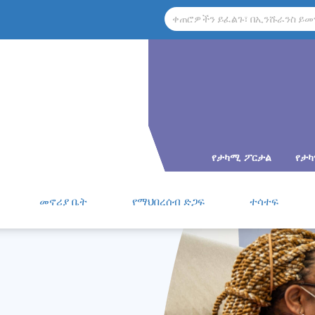
የታካሚ ፖርታል
የታ
መኖሪያ ቤት
የማህበረሰብ ድጋፍ
ተሳተፍ