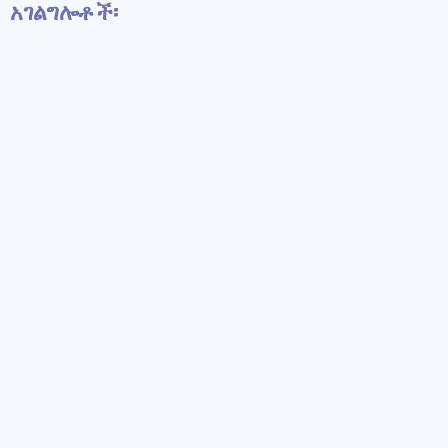
አገልግሎቶች፡