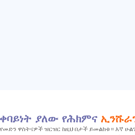
ቀባይነት ያለው የሕክምና
ኢንሹራ
 የመድን ዋስትናዎች ዝርዝር ከዚህ በታች ይመልከቱ። እኛ ሁል