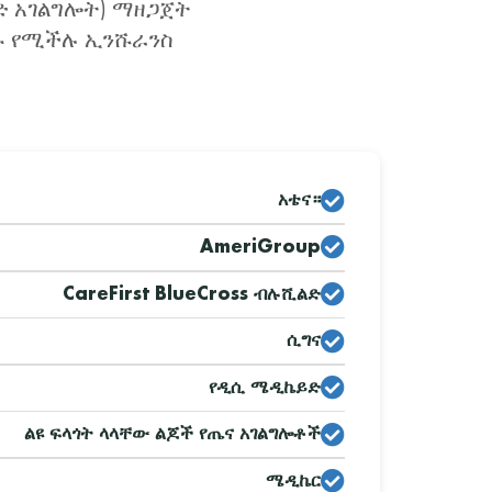
ድ አገልግሎት) ማዘጋጀት
ሆኑ የሚችሉ ኢንሹራንስ
አቴና።
AmeriGroup
CareFirst BlueCross ብሉሺልድ
ሲግና
የዲሲ ሜዲኬይድ
ልዩ ፍላጎት ላላቸው ልጆች የጤና አገልግሎቶች
ሜዲኬር