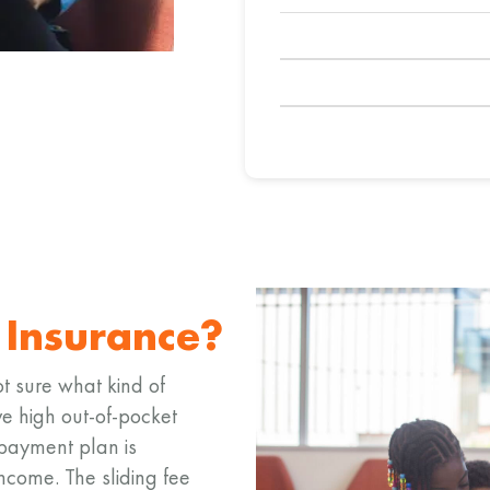
e
Insurance?
t sure what kind of
e high out-of-pocket
 payment plan is
ncome. The sliding fee