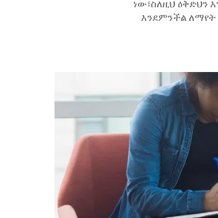
ነው፣ስለዚህ ዕቅድህን 
እንደምንችል ለማየት 