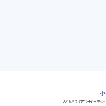
ተ
እባክዎን የምንቀበላቸው