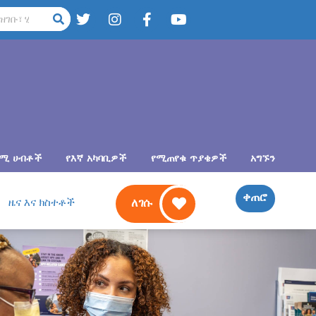
ካሚ ሀብቶች
የእኛ አካባቢዎች
የሚጠየቁ ጥያቄዎች
አግኙን
ቀጠሮ
ዜና እና ክስተቶች
ለገሱ