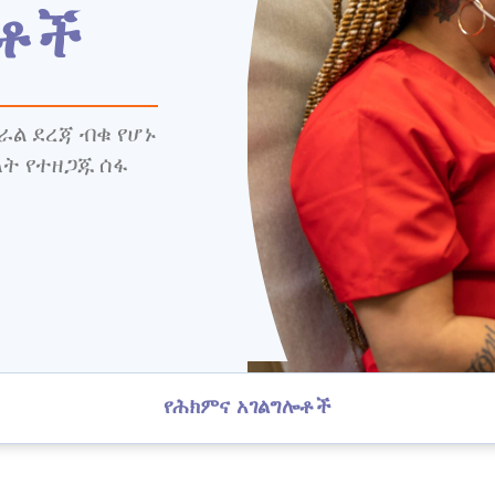
ሎቶች
ራል ደረጃ ብቁ የሆኑ
ት የተዘጋጁ ሰፋ
የሕክምና አገልግሎቶች