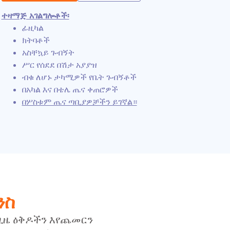
ተዛማጅ አገልግሎቶች፡
ፊዚካል
ክትባቶች
አስቸኳይ ጉብኝት
ሥር የሰደደ በሽታ አያያዝ
ብቁ ለሆኑ ታካሚዎች የቤት ጉብኝቶች
በአካል እና በቴሌ ጤና ቀጠሮዎች
በሦስቱም ጤና ጣቢያዎቻችን ይገኛል።
ንስ
ጊዜ ዕቅዶችን እየጨመርን