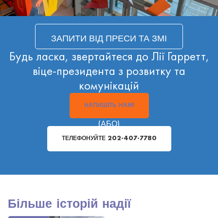
ЗАПИТИ ВІД ПРЕСИ ТА ЗМІ
Будь ласка, звертайтеся до Лії Гарретт,
віце-президента з розвитку та
комунікацій
НАПИШІТЬ НАМ!
(АБО)
ТЕЛЕФОНУЙТЕ 202-407-7780
Більше історій надії