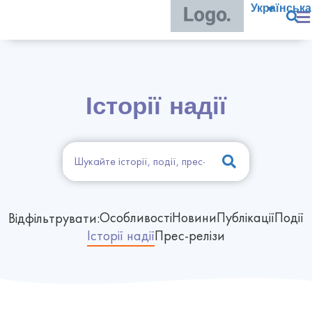
Українська
Історії надії
Особливості
Новини
Публікації
Події
Відфільтрувати:
Історії надії
Прес-релізи