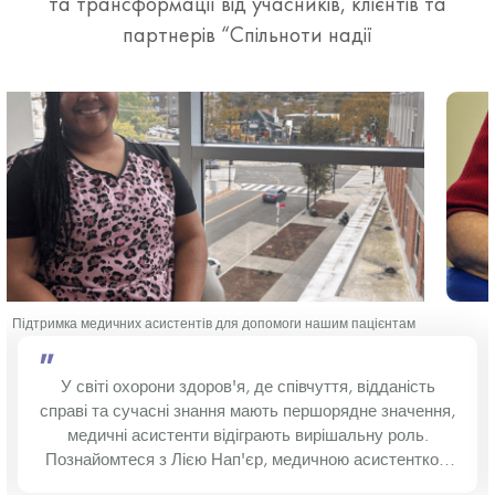
та трансформації від учасників, клієнтів та
партнерів “Спільноти надії
Милосердна медицина: Командний підхід
"
Ніколь 23 роки, вона пережила травму. Вона та її сім'я
є пацієнтами "Спільноти надії" вже більше десяти
років. Ці довгі, глибокі стосунки створили фундамент
довіри, який допоміг нам підтримати цю тендітну
молоду жінку під час численних кризових ситуацій.