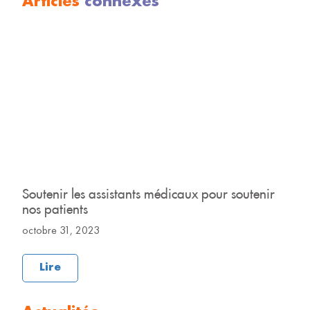
Articles
connexes
Soutenir les assistants médicaux pour soutenir
U
nos patients
R
octobre 31, 2023
o
Lire