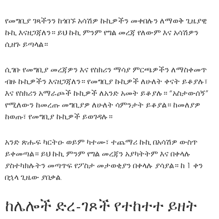
የመግቢያ ገጻችንን ከጎበኙ አሳሽዎ ኩኪዎችን መቀበሉን ለማወቅ ጊዜያዊ
ኩኪ እናዘጋጃለን። ይህ ኩኪ ምንም የግል መረጃ የለውም እና አሳሽዎን
ሲዘጉ ይጣላል።
ሲገቡ የመግቢያ መረጃዎን እና የስክሪን ማሳያ ምርጫዎችን ለማስቀመጥ
ብዙ ኩኪዎችን እናዘጋጃለን። የመግቢያ ኩኪዎች ለሁለት ቀናት ይቆያሉ፣
እና የስክሪን አማራጮች ኩኪዎች ለአንድ አመት ይቆያሉ። “አስታውሰኝ”
የሚለውን ከመረጡ መግቢያዎ ለሁለት ሳምንታት ይቆያል። ከመለያዎ
ከወጡ፣ የመግቢያ ኩኪዎች ይወገዳሉ።
አንድ ጽሑፍ ካርትዑ ወይም ካተሙ፣ ተጨማሪ ኩኪ በአሳሽዎ ውስጥ
ይቀመጣል። ይህ ኩኪ ምንም የግል መረጃን አያካትትም እና በቀላሉ
ያስተካክሉትን መጣጥፍ የፖስታ መታወቂያን በቀላሉ ያሳያል። ከ 1 ቀን
በኋላ ጊዜው ያበቃል.
ከሌሎች ድረ-ገጾች የተከተተ ይዘት