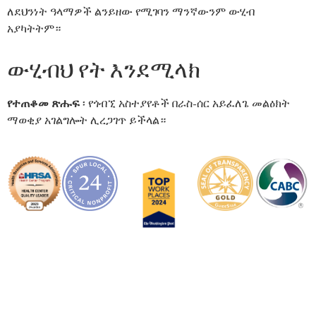
ለደህንነት ዓላማዎች ልንይዘው የሚገባን ማንኛውንም ውሂብ
አያካትትም።
ውሂብህ የት እንደሚላክ
የተጠቆመ ጽሑፍ
፡ የጎብኚ አስተያየቶች በራስ-ሰር አይፈለጌ መልዕክት
ማወቂያ አገልግሎት ሊረጋገጥ ይችላል።