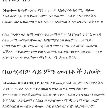
የተጠቆመ ጽሑፍ
፡ አስተያየት ከተዉት አስተያየቱ እና ሜታዳታዉ
ላልተወሰነ ጊዜ ይቆያሉ። ይህም ማንኛውም ተከታይ አስተያየቶችን
በመጠኑ ወረፋ ከመያዝ ይልቅ ለይተን እንድናውቅ እና እንድናጸድቅ ነው።
በድረ-ገጻችን ላይ ለሚመዘገቡ ተጠቃሚዎች (ካለ) የሰጡትን የግል መረጃ
በተጠቃሚ መገለጫቸው ላይ እናከማቻለን። ሁሉም ተጠቃሚዎች
በማንኛውም ጊዜ የግል መረጃቸውን ማየት፣ ማርትዕ ወይም መሰረዝ
ይችላሉ (የተጠቃሚ ስማቸውን መቀየር ካልቻሉ በስተቀር)። የድር ጣቢያ
አስተዳዳሪዎች መረጃውን ማየት እና ማርትዕ ይችላሉ።
በውሂብዎ ላይ ምን መብቶች አሎት
የተጠቆመ ጽሁፍ
፡ በዚህ ድህረ ገጽ ላይ መለያ ካለህ ወይም አስተያየቶችን
ትተህ ከሆነ ስለ አንተ ያቀረብከውን የግል ውሂብ ማንኛውንም
ያቀረብከውን መረጃ ጨምሮ ወደ ውጭ የተላከ ፋይል እንዲደርስህ መጠየቅ
ትችላለህ። እንዲሁም ስለእርስዎ የያዝነውን ማንኛውንም የግል መረጃ
እንድንሰርዝ መጠየቅ ይችላሉ። ይህ ለአስተዳደራዊ፣ ለህጋዊ ወይም