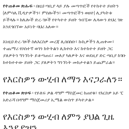
የተጠቆመ ጽሑፍ
፡ በዚህ ጣቢያ ላይ ያሉ መጣጥፎች የተከተተ ይዘትን
(ለምሳሌ ቪዲዮዎችን፣ ምስሎችን፣ መጣጥፎችን ወዘተ) ሊያካትቱ
ይችላሉ። ከሌሎች ድረ-ገጾች የተካተተ ይዘት ጎብኚው ሌላውን ድህረ ገጽ
እንደጎበኘው አይነት ባህሪ አለው።
እነዚህ ድረ-ገጾች ስለእርስዎ መረጃ ሊሰበስቡ፣ ኩኪዎችን ሊጠቀሙ፣
ተጨማሪ የሶስተኛ ወገን ክትትልን ሊከተቡ እና ከተከተተ ይዘት ጋር
ያለዎትን ግንኙነት ይቆጣጠሩ፣ መለያ ካለዎት እና ወደዚያ ድር ጣቢያ ከገቡ
ከተከተተው ይዘት ጋር ያለዎትን ግንኙነት መከታተልን ይጨምራል።
የእርስዎን ውሂብ ለማን እናጋራለን።
የተጠቆመ ጽሁፍ
፡ የይለፍ ቃል ዳግም ማስጀመር ከጠየቁ፣ የእርስዎ አይ ፒ
አድራሻ በዳግም ማስጀመሪያ ኢሜል ውስጥ ይካተታል።
የእርስዎን ውሂብ ለምን ያህል ጊዜ
እንደያዝን