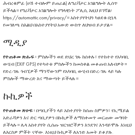
ሕብረቁምፊ (ሀሽ ተብሎም ይጠራል) ለግራቫታር አገልግሎት ሊሰጥ
ይችላል። የግራቫታር አገልግሎት የግላዊነት ፖሊሲ እዚህ ይገኛል፡
https://automattic.com/privacy/። አስተያየትህን ካፀደቁ በኋላ
የመገለጫ ስእልህ በአስተያየትህ አውድ ውስጥ ለህዝብ ይታያል።
ሚዲያ
የተጠቆመ ጽሑፍ
፡ ምስሎችን ወደ ድህረ ገጹ ከሰቀሉ፣ የተከተተ የአካባቢ
ውሂብ (EXIF GPS) የተካተቱ ምስሎችን ከመስቀል መቆጠብ አለብዎት።
የድረ-ገጹ ጎብኚዎች ማንኛውንም የአካባቢ ውሂብ በድረ-ገጹ ላይ ካሉ
ምስሎች ማውረድ እና ማውጣት ይችላሉ።
ኩኪዎች
የተጠቆመ ጽሁፍ
፡ በጣቢያችን ላይ አስተያየት ከሰጡ ስምዎን፣ የኢሜይል
አድራሻዎን እና ድር ጣቢያዎን በኩኪዎች ለማስቀመጥ መርጠው መግባት
ይችላሉ። ሌላ አስተያየት ሲሰጡ ዝርዝሮችዎን እንደገና እንዳይሞሉ እነዚህ
ለእርስዎ ምቾት ናቸው. እነዚህ ኩኪዎች ለአንድ አመት ይቆያሉ.