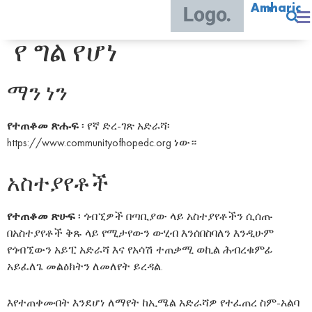
Amharic
የ ግል የሆነ
ማን ነን
የተጠቆመ ጽሑፍ
፡ የኛ ድረ-ገጽ አድራሻ፡
https://www.communityofhopedc.org ነው።
አስተያየቶች
የተጠቆመ ጽሁፍ
፡ ጎብኚዎች በጣቢያው ላይ አስተያየቶችን ሲሰጡ
በአስተያየቶች ቅጹ ላይ የሚታየውን ውሂብ እንሰበስባለን እንዲሁም
የጎብኚውን አይፒ አድራሻ እና የአሳሽ ተጠቃሚ ወኪል ሕብረቁምፊ
አይፈለጌ መልዕክትን ለመለየት ይረዳል.
እየተጠቀሙበት እንደሆነ ለማየት ከኢሜል አድራሻዎ የተፈጠረ ስም-አልባ