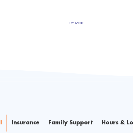
ባዮ አንብብ
l
Insurance
Family Support
Hours & Lo