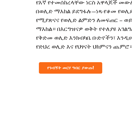
የእኛ የተመሰከረላቸው ነርስ አዋላጆች መው
በወሊድ ማእከል ይደግፋሉ—ነጻ-የቆመ የወሊድ
የሚያጽናና የወሊድ ልምድን ለመፍጠር – ወ
ማእከል። በእርግዝናዎ ወቅት የተለያዩ አገል
የቅድመ ወሊድ እንክብካቤ ቡድኖችን፣ እንዲ
የድህረ ወሊድ እና የህፃናት ህክምናን ጨምሮ
የጉብኝት መርሃ ግብር ያውጡ!