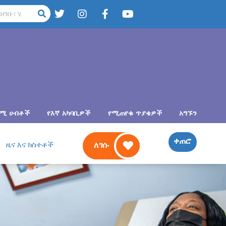
ካሚ ሀብቶች
የእኛ አካባቢዎች
የሚጠየቁ ጥያቄዎች
አግኙን
ቀጠሮ
ዜና እና ክስተቶች
ለገሱ