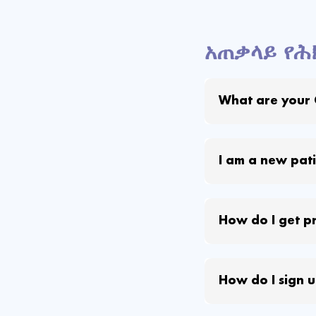
አጠቃላይ የሕ
What are your 
I am a new patie
How do I get pr
How do I sign u