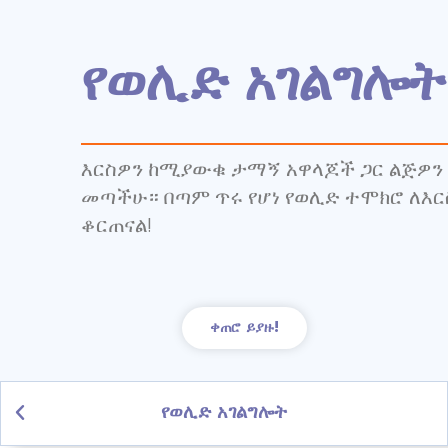
የወሊድ አገልግሎት
እርስዎን ከሚያውቁ ታማኝ አዋላጆች ጋር ልጅዎን 
መጣችሁ። በጣም ጥሩ የሆነ የወሊድ ተሞክሮ ለእ
ቆርጠናል!
ቀጠሮ ይያዙ!
የወሊድ አገልግሎት