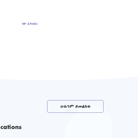
ባዮ አንብብ
ባዮ አንብብ
ሁሉንም ይመልከቱ
cations