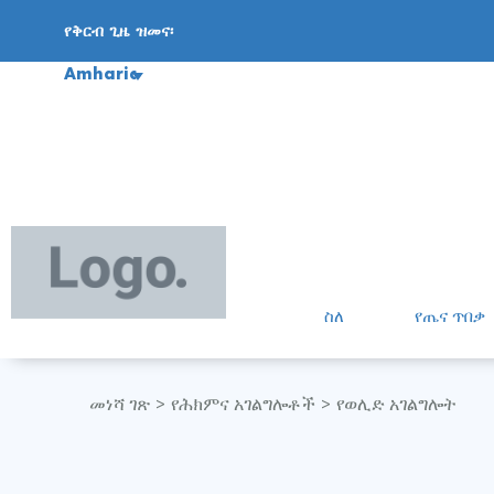
የቅርብ ጊዜ ዝመና፡
Amharic
ስለ
የጤና ጥበቃ
መነሻ ገጽ
የሕክምና አገልግሎቶች
የወሊድ አገልግሎት
>
>