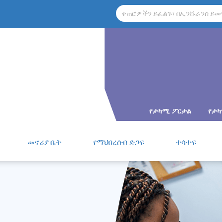
የታካሚ ፖርታል
የታ
መኖሪያ ቤት
የማህበረሰብ ድጋፍ
ተሳተፍ