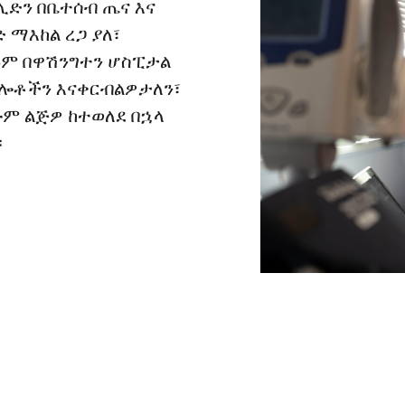
ሊድን በቤተሰብ ጤና እና
 ማእከል ረጋ ያለ፣
ይም በዋሽንግተን ሆስፒታል
ግሎቶችን እናቀርብልዎታለን፣
ሁም ልጅዎ ከተወለደ በኋላ
።