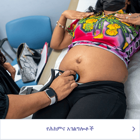
የሕክምና አገልግሎቶች