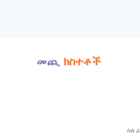
መጪ
ክስተቶች
ስለ 