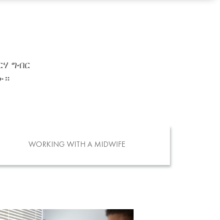
ርሃ ግብር
ው።
WORKING WITH A MIDWIFE