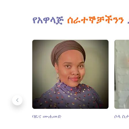
የአዋላጅ
ሰራተኞቻችንን
ባዪና ሙሐመድ
ሶላ ስ