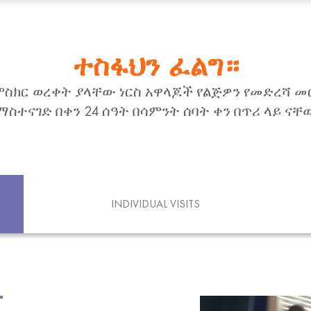
ተስፋህን ፈልግ።
ምስክር ወረቀት ያላቸው ነርስ አዋላጆች የልጅዎን የመድረሻ መ
ማስተናገድ በቀን 24 ሰዓት በሳምንት ሰባት ቀን በጥሪ ላይ ናቸ
INDIVIDUAL VISITS
-