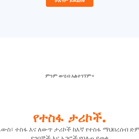
ሁሉንም ይመልከቱ
ምንም ውሂብ አልተገኘም።
የተስፋ ታሪኮች.
ፈውስ፣ ተስፋ እና ለውጥ ታሪኮች ከእኛ የተስፋ ማህበረሰብ ድ
ደንበኞች እና አጋሮች የበለጠ ይወቁ