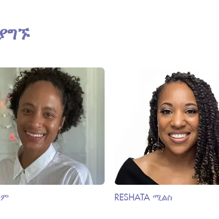
ያግኙ
ታም
RESHATA ሚልስ