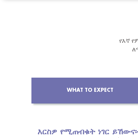
የእኛ የ
ለ
WHAT TO EXPECT
እርስዎ የሚጠብቁት ነገር ይኸውና፡