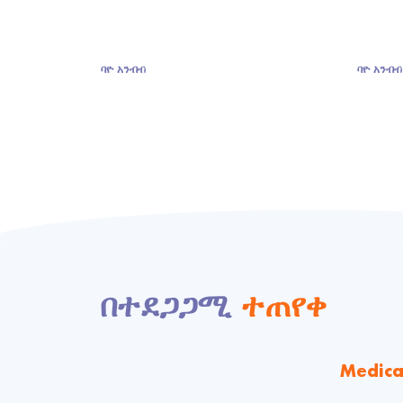
ባዮ አንብብ
ባዮ አንብብ
በተደጋጋሚ
ተጠየቀ
Medica