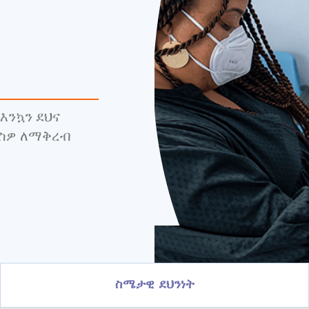
እንኳን ደህና
ርስዎ ለማቅረብ
ስሜታዊ ደህንነት