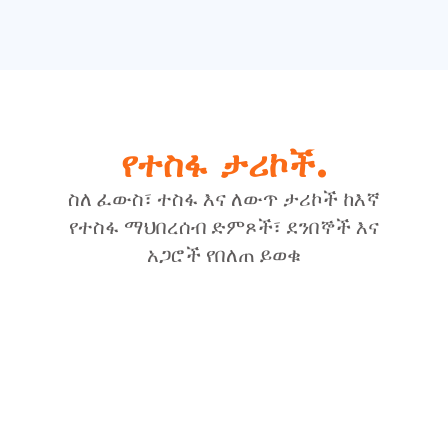
የተስፋ ታሪኮች.
ስለ ፈውስ፣ ተስፋ እና ለውጥ ታሪኮች ከእኛ
የተስፋ ማህበረሰብ ድምጾች፣ ደንበኞች እና
አጋሮች የበለጠ ይወቁ