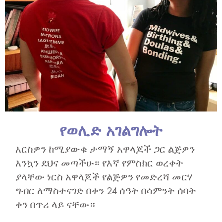
የወሊድ አገልግሎት
እርስዎን ከሚያውቁ ታማኝ አዋላጆች ጋር ልጅዎን
እንኳን ደህና መጣችሁ። የእኛ የምስክር ወረቀት
ያላቸው ነርስ አዋላጆች የልጅዎን የመድረሻ መርሃ
ግብር ለማስተናገድ በቀን 24 ሰዓት በሳምንት ሰባት
ቀን በጥሪ ላይ ናቸው።