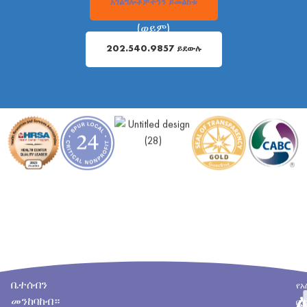
አገልግሎቶቻችንን ይመልከቱ
(ወይም)
202.540.9857 ይደውሉ
ቤተሰብን
የአ
የታ
መንከባከብ።
ቢ
ፖር