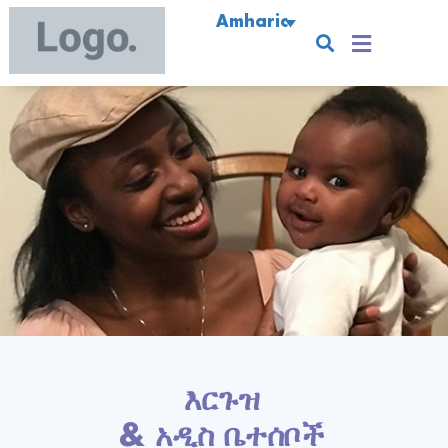
Amharic
እርጉዝ
& አዲስ ቤተሰቦች