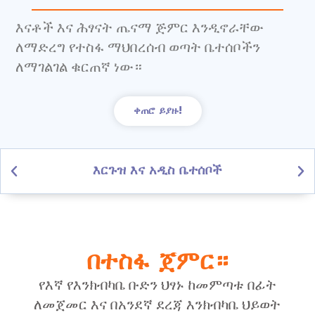
እናቶች እና ሕፃናት ጤናማ ጅምር እንዲኖራቸው
ለማድረግ የተስፋ ማህበረሰብ ወጣት ቤተሰቦችን
ለማገልገል ቁርጠኛ ነው።
ቀጠሮ ይያዙ!
እርጉዝ እና አዲስ ቤተሰቦች
በተስፋ ጀምር።
የእኛ የእንክብካቤ ቡድን ህፃኑ ከመምጣቱ በፊት
ለመጀመር እና በአንደኛ ደረጃ እንክብካቤ ህይወት