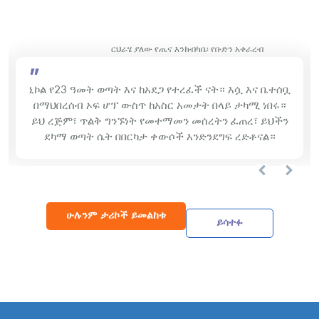
ርህራሄ ያለው የጤና እንክብካቤ፡ የቡድን አቀራረብ
"
ኒኮል የ23 ዓመት ወጣት እና ከአደጋ የተረፈች ናት። እሷ እና ቤተሰቧ
በማህበረሰብ ኦፍ ሆፕ ውስጥ ከአስር አመታት በላይ ታካሚ ነበሩ።
ይህ ረጅም፣ ጥልቅ ግንኙነት የመተማመን መሰረትን ፈጠረ፣ ይህችን
ደካማ ወጣት ሴት በበርካታ ቀውሶች እንድንደግፍ ረድቶናል።
ሁሉንም ታሪኮች ይመልከቱ
ይሳተፉ