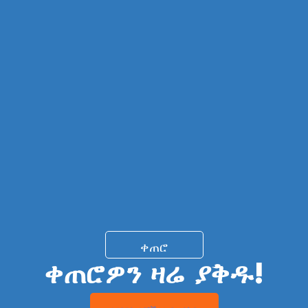
ቀጠሮ
ቀጠሮዎን ዛሬ ያቅዱ!