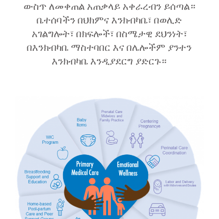
ውስጥ ለመቀጠል አጠቃላይ አቀራረብን ይሰጣል።
ቤተሰባችን በህክምና እንክብካቤ፣ በወሊድ
አገልግሎት፣ በክፍሎች፣ በስሜታዊ ደህንነት፣
በእንክብካቤ ማስተባበር እና በሌሎችም ያንተን
እንክብካቤ እንዲያደርግ ያድርጉ።