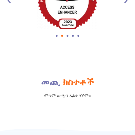
መጪ
ክስተቶች
ምንም ውሂብ አልተገኘም።