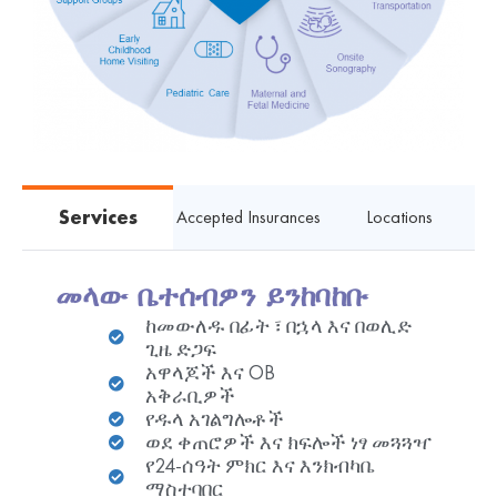
Accepted Insurances
Locations
Services
መላው ቤተሰብዎን ይንከባከቡ
ከመውለዱ በፊት ፣ በኋላ እና በወሊድ
ጊዜ ድጋፍ
አዋላጆች እና OB
አቅራቢዎች
የዱላ አገልግሎቶች
ወደ ቀጠሮዎች እና ክፍሎች ነፃ መጓጓዣ
የ24-ሰዓት ምክር እና እንክብካቤ
ማስተባበር