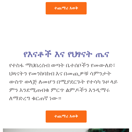
ተጨማሪ እወቅ
የእናቶች እና የህፃናት ጤና
የተስፋ ማህበረሰብ ወጣት ቤተሰቦችን የመውለድ፣
ህጻናትን የመንከባከብ እና በመጪዎቹ ሳምንታት
ውስጥ ወላጅ ለመሆን በሚያደርጉት የተሳካ ጉዞ ላይ
ምን እንደሚጠብቁ ምርጥ ልምዶችን እንዲማሩ
ለማድረግ ቁርጠኛ ነው።
ተጨማሪ እወቅ