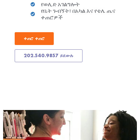
የወሊድ አገልግሎት
የቤት ጉብኝት፣ በአካል እና የቴሌ ጤና
ቀጠሮዎች
ቀጠሮ ቀጠሮ
202.540.9857 ይደውሉ